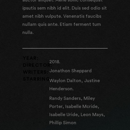
ipsutis sem nibh id elit. Duis sed odio sit
amet nibh vulpute. Venenatis faucibs
nullam quis ante. Etiam ferment tum
nulla.
YEAR:
2018.
DIRECTOR:
Jonathon Sheppard
WRITERS:
STARRING:
Waylon Dalton, Justine
Henderson.
Randy Sanders, Miley
Porter, Isabelle Mcride,
Isabelle Uride, Leon Mays,
Phillip Simon