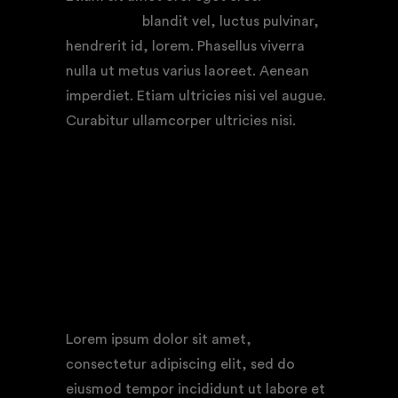
quam nunc
blandit vel, luctus pulvinar,
hendrerit id, lorem. Phasellus viverra
nulla ut metus varius laoreet. Aenean
imperdiet. Etiam ultricies nisi vel augue.
Curabitur ullamcorper ultricies nisi.
“It may be a timely film, but it is its
timelessness, as well as its depths of
compassion, that qualify it as a great
one.”
Lorem ipsum dolor sit amet,
consectetur adipiscing elit, sed do
eiusmod tempor incididunt ut labore et