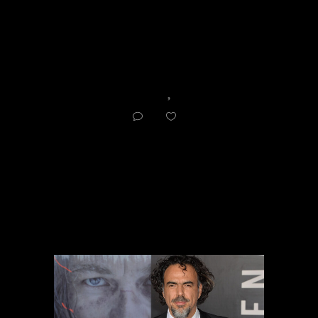
Director
,
Film
2
0
RELATED ARTICLES