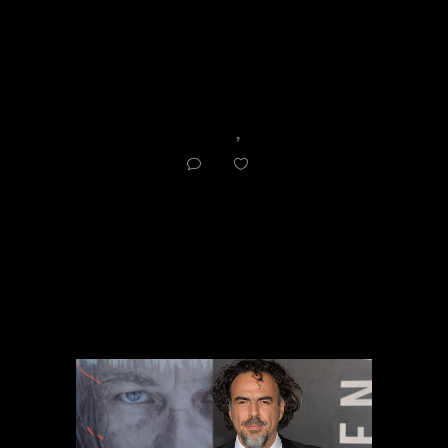
Director
,
Film
2
0
RELATED ARTICLES