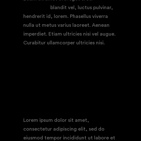
quam nunc
blandit vel, luctus pulvinar,
hendrerit id, lorem. Phasellus viverra
nulla ut metus varius laoreet. Aenean
imperdiet. Etiam ultricies nisi vel augue.
Curabitur ullamcorper ultricies nisi.
“It may be a timely film, but it is its
timelessness, as well as its depths of
compassion, that qualify it as a great
one.”
Lorem ipsum dolor sit amet,
consectetur adipiscing elit, sed do
eiusmod tempor incididunt ut labore et